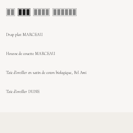
Drap plat MARCEAU
Sold Out
Housse de couette MARCEAU
Sold Out
Taie d’oreiller en satin de coton biologique, Bel Ami
Sold Out
Taie d’oreiller DUNE
Sold Out