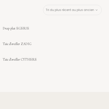
Drap plat EGERIE
Sold Out
Taie d’oreiller ZADIG
Sold Out
Taie d’oreiller CYTHERE
Sold Out