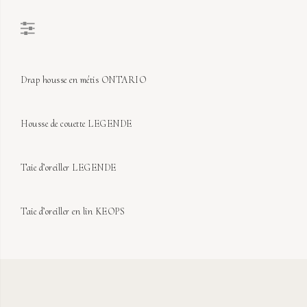
Drap housse en métis ONTARIO
Sold Out
Housse de couette LEGENDE
Sold Out
Taie d’oreiller LEGENDE
Sold Out
Taie d’oreiller en lin KEOPS
Sold Out