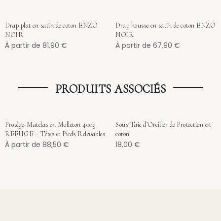
Drap plat en satin de coton ENZO
Drap housse en satin de coton ENZO
NOIR
NOIR
À partir de
81,90
€
À partir de
67,90
€
PRODUITS ASSOCIÉS
Protège-Matelas en Molleton 400g
Sous Taie d’Oreiller de Protection en
REFUGE – Têtes et Pieds Relevables
coton
À partir de
88,50
€
18,00
€